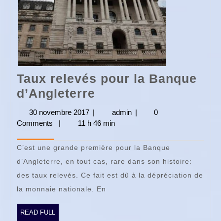
Taux relevés pour la Banque
Taux
d’Angleterre
relevés
30 novembre 2017
30
|
admin
admin
|
0
pour
Comments
|
11 h 46 min
novembre
2017
la
C’est une grande première pour la Banque
Banque
d’Angleterre, en tout cas, rare dans son histoire:
d’Angleterre
des taux relevés. Ce fait est dû à la dépréciation de
la monnaie nationale. En
READ
READ FULL