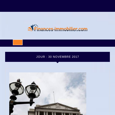
Skip
to
content
Open
Button
JOUR :
30 NOVEMBRE 2017