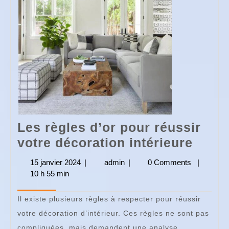
Les règles d’or pour réussir
Les
votre décoration intérieure
règle
15 janvier 2024
15
|
admin
admin
|
0 Comments
|
d’or
10 h 55 min
janvier
2024
pour
Il existe plusieurs règles à respecter pour réussir
réuss
votre décoration d’intérieur. Ces règles ne sont pas
votre
compliquées, mais demandent une analyse