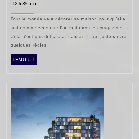
pour
13 h 35 min
juillet
2021
décorer
Tout le monde veut décorer sa maison pour qu’elle
sa
soit comme ceux que l’on voit dans les magazines.
maison
Cela n’est pas difficile à réaliser, il faut juste suivre
quelques règles
READ
READ FULL
FULL