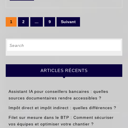
FULL
on
?
Pagination
1
2
…
9
Suivant
des
publications
Search
for:
ARTICLES RÉCENTS
Assistant IA pour conseillers bancaires : quelles
sources documentaires rendre accessibles ?
Impôt direct et impôt indirect : quelles différences ?
Filet sur mesure dans le BTP : Comment sécuriser
vos équipes et optimiser votre chantier ?