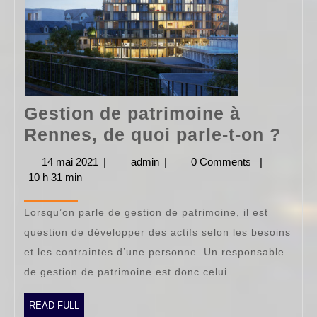
Gestion de patrimoine à
Ges
Rennes, de quoi parle-t-on ?
de
14 mai 2021
14
|
admin
admin
|
0 Comments
|
pat
10 h 31 min
mai
2021
à
Lorsqu’on parle de gestion de patrimoine, il est
Ren
question de développer des actifs selon les besoins
de
et les contraintes d’une personne. Un responsable
quo
de gestion de patrimoine est donc celui
parl
t-
READ
READ FULL