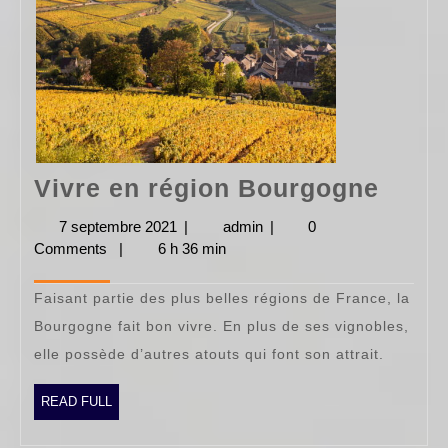
Vivre
Vivre en région Bourgogne
en
7 septembre 2021
7
|
admin
admin
|
0
régio
Comments
|
6 h 36 min
septembre
2021
Bour
Faisant partie des plus belles régions de France, la
Bourgogne fait bon vivre. En plus de ses vignobles,
elle possède d’autres atouts qui font son attrait.
READ
READ FULL
FULL