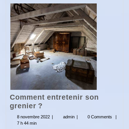
Comment entretenir son
Comment
grenier ?
entretenir
8 novembre 2022
8
|
admin
admin
|
0 Comments
|
son
7 h 44 min
novembre