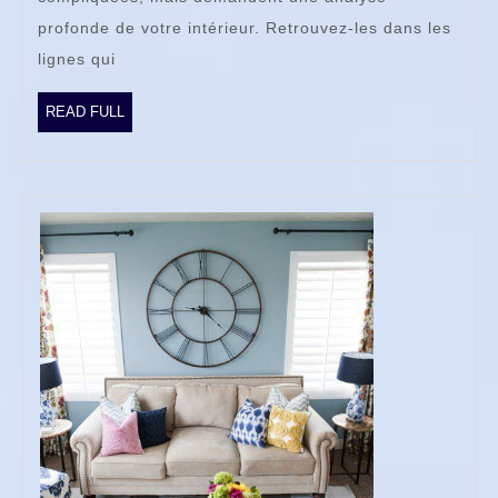
décor
profonde de votre intérieur. Retrouvez-les dans les
intér
lignes qui
READ
READ FULL
FULL