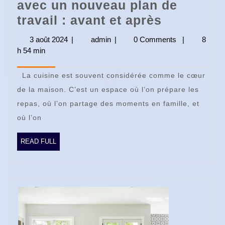
avec un nouveau plan de
Transfor
travail : avant et après
votre
3 août 2024
3
|
admin
admin
|
0 Comments
|
8
cuisine
h 54 min
août
2024
avec
La cuisine est souvent considérée comme le cœur
un
de la maison. C’est un espace où l’on prépare les
nouveau
repas, où l’on partage des moments en famille, et
plan
où l’on
de
travail
READ
READ FULL
FULL
:
avant
et
après