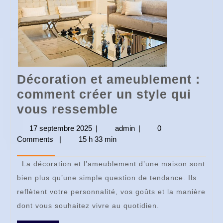
Décoration et ameublement :
comment créer un style qui
Décoration
vous ressemble
et
17 septembre 2025
17
|
admin
admin
|
0
ameublement
Comments
|
15 h 33 min
septembre
2025
:
La décoration et l’ameublement d’une maison sont
comment
bien plus qu’une simple question de tendance. Ils
créer
reflètent votre personnalité, vos goûts et la manière
un
dont vous souhaitez vivre au quotidien.
style