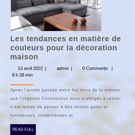
Les tendances en matière de
couleurs pour la décoration
Les
maison
tendances
13 avril 2022
13
|
admin
admin
|
0 Comments
|
en
8 h 28 min
avril
2022
matière
Après l’année passée entre les murs de la maison
de
que l’urgence Coronavirus nous a obligés à rester,
couleurs
il est temps de penser à des teintes gaies et
pour
lumineuses, chaleureuses et
la
décoration
READ
READ FULL