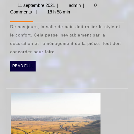
décoration
11 septembre 2021
11
|
admin
admin
|
0
tendance
Comments
|
18 h 58 min
septembre
2021
pour
De nos jours, la salle de bain doit rallier le style et
salle
le confort. Cela passe inévitablement par la
de
décoration et l’aménagement de la pièce. Tout doit
bain
concorder pour faire
READ
READ FULL
FULL