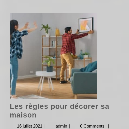
Les règles pour décorer sa
Les
maison
règles
16 juillet 2021
16
|
admin
admin
|
0 Comments
|