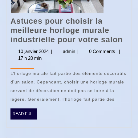
Astuces pour choisir la
meilleure horloge murale
Ast
industrielle pour votre salon
pou
10 janvier 2024
10
|
admin
admin
|
0 Comments
|
choi
17 h 20 min
janvier
2024
la
L’horloge murale fait partie des éléments décoratifs
mei
d’un salon. Cependant, choisir une horloge murale
hor
servant de décoration ne doit pas se faire à la
mur
légère. Généralement, l’horloge fait partie des
indu
pou
READ
READ FULL
FULL
vot
sal