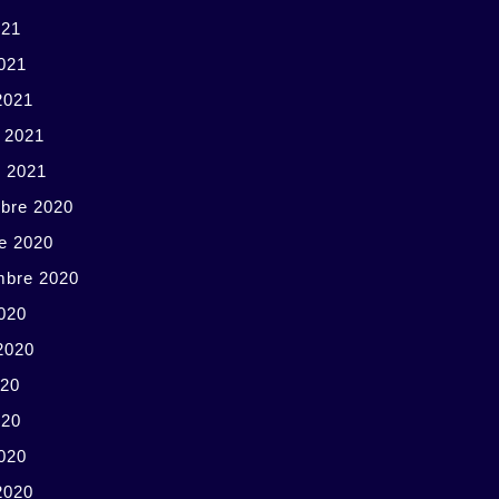
021
2021
2021
r 2021
r 2021
bre 2020
e 2020
mbre 2020
020
 2020
020
020
2020
2020