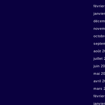
févrie
janvie
décem
novem
octobr
septe
août 2
juillet
juin 2
mai 2
avril 
mars 
févrie
janvie