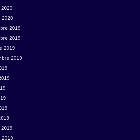
r 2020
r 2020
bre 2019
bre 2019
e 2019
mbre 2019
019
 2019
019
019
2019
2019
r 2019
r 2019