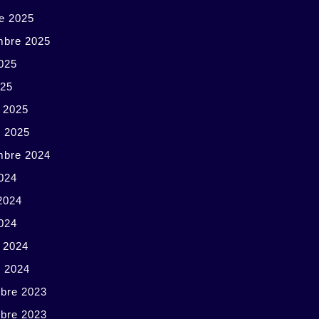
e 2025
mbre 2025
025
025
r 2025
r 2025
mbre 2024
024
 2024
2024
r 2024
r 2024
bre 2023
bre 2023