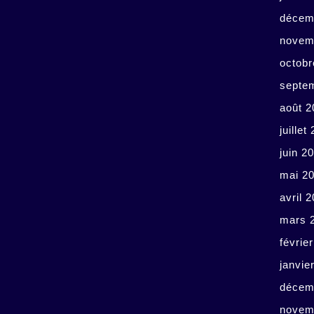
décem
novem
octobr
septe
août 2
juillet
juin 2
mai 2
avril 
mars 
févrie
janvie
décem
novem