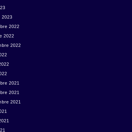
023
r 2023
bre 2022
e 2022
mbre 2022
022
 2022
2022
bre 2021
bre 2021
mbre 2021
021
 2021
021