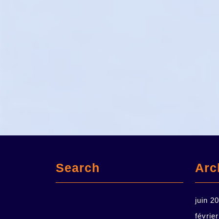
Search
Arc
juin 2
févrie