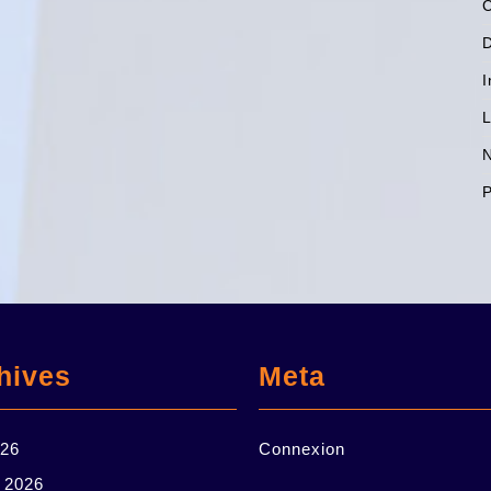
C
I
L
N
P
hives
Meta
026
Connexion
r 2026