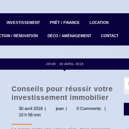
INVESTISSEMENT
PRÊT / FINANCE
LOCATION
TION / RÉNOVATION
DÉCO / AMÉNAGEMENT
CONTACT
JOUR :
30 AVRIL 2018
S
Conseils pour réussir votre
fo
Conse
investissement immobilier
pour
30 avril 2018
30
|
jean
jean
|
0 Comments
|
réuss
10 h 58 min
avril
2018
votre