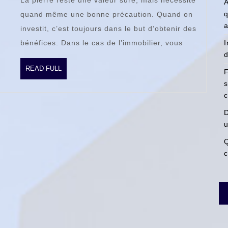
La pierre reste une valeur sûre, mais nécessite
inves
A
q
quand même une bonne précaution. Quand on
immob
a
investit, c’est toujours dans le but d’obtenir des
bénéfices. Dans le cas de l’immobilier, vous
I
d
READ
READ FULL
F
FULL
s
c
D
u
Q
c