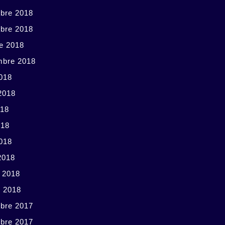
bre 2018
bre 2018
e 2018
mbre 2018
018
 2018
018
018
2018
2018
r 2018
r 2018
bre 2017
bre 2017