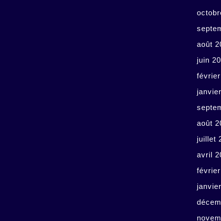
octobr
septe
août 2
juin 2
févrie
janvie
septe
août 2
juillet
avril 
févrie
janvie
décem
novem