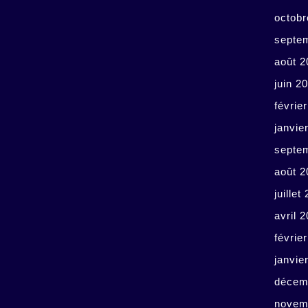
octobr
septe
août 2
juin 2
févrie
janvie
septe
août 2
juillet
avril 
févrie
janvie
décem
novem