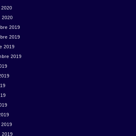
r 2020
r 2020
bre 2019
bre 2019
e 2019
mbre 2019
019
 2019
019
019
2019
2019
r 2019
r 2019