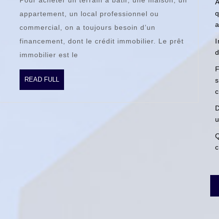
Pour acheter un terrain à bâtir, une maison, un
immobilier
A
q
appartement, un local professionnel ou
?
a
commercial, on a toujours besoin d’un
financement, dont le crédit immobilier. Le prêt
I
d
immobilier est le
F
READ
READ FULL
s
FULL
c
D
u
Q
c