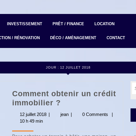
INVESTISSEMENT
PRÊT / FINANCE
LOCATION
TION / RÉNOVATION
DÉCO / AMÉNAGEMENT
CONTACT
JOUR :
12 JUILLET 2018
S
Comment obtenir un crédit
fo
Comment
immobilier ?
obtenir
12 juillet 2018
12
|
jean
jean
|
0 Comments
|
un
10 h 49 min
juillet
2018
crédit