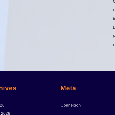
C
I
L
N
P
hives
Meta
026
Connexion
r 2026