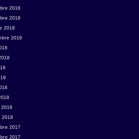
bre 2018
bre 2018
e 2018
mbre 2018
018
 2018
018
018
2018
2018
r 2018
r 2018
bre 2017
bre 2017