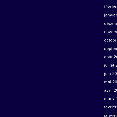
févrie
janvie
décem
novem
octobr
septe
août 2
juillet
juin 2
mai 2
avril 
mars 
févrie
janvie