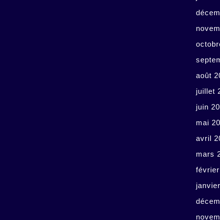
décem
novem
octobr
septe
août 2
juillet
juin 2
mai 2
avril 
mars 
févrie
janvie
décem
novem