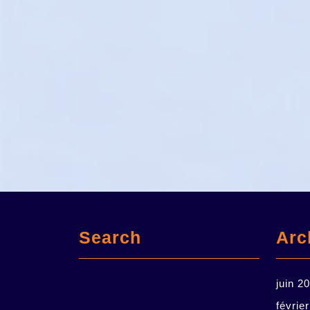
Search
Arc
juin 2
févrie