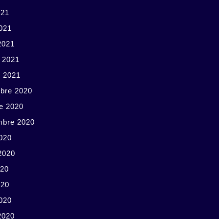
021
2021
2021
r 2021
r 2021
bre 2020
e 2020
mbre 2020
020
 2020
020
020
2020
2020