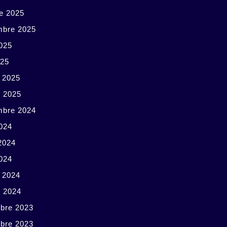
e 2025
mbre 2025
025
025
r 2025
r 2025
mbre 2024
024
 2024
2024
r 2024
r 2024
bre 2023
bre 2023