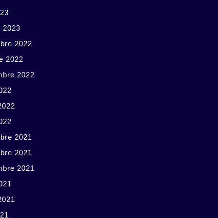
023
r 2023
bre 2022
e 2022
mbre 2022
022
 2022
2022
bre 2021
bre 2021
mbre 2021
021
 2021
021