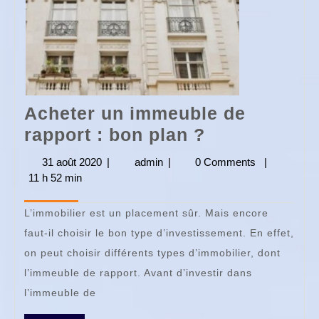
Acheter un immeuble de
Acheter
rapport : bon plan ?
un
31 août 2020
31
|
admin
admin
|
0 Comments
|
immeuble
11 h 52 min
août
2020
de
L’immobilier est un placement sûr. Mais encore
rapport
faut-il choisir le bon type d’investissement. En effet,
:
on peut choisir différents types d’immobilier, dont
bon
l’immeuble de rapport. Avant d’investir dans
plan
l’immeuble de
?