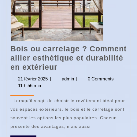
Bois ou carrelage ? Comment
allier esthétique et durabilité
Bois
en extérieur
ou
21 février 2025
21
|
admin
admin
|
0 Comments
|
carrelage
11 h 56 min
février
2025
?
Lorsqu’il s’agit de choisir le revêtement idéal pour
Comment
vos espaces extérieurs, le bois et le carrelage sont
allier
souvent les options les plus populaires. Chacun
esthétique
présente des avantages, mais aussi
et