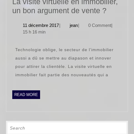
La visite virtuelle en immobilier,
La
un bon argument de vente ?
visite
11
jean
11 décembre 2017
|
jean
|
0 Comment
|
virtuelle
décembre
15 h 16 min
en
2017
immobili
Technologie oblige, le secteur de l’immobilier
un
aussi a dû se mettre au diapason et innover
bon
pour attirer la clientèle. La visite virtuelle en
argumen
immobilier fait partie des nouveautés qui a
de
vente
READ
READ MORE
?
MORE
Search
for: