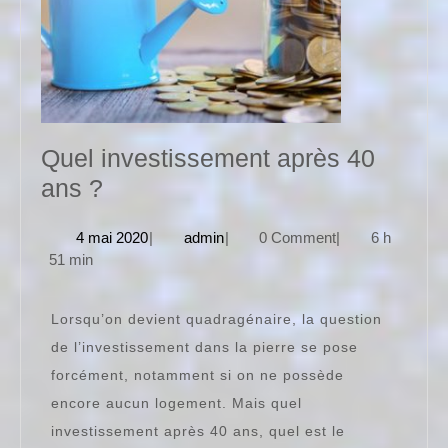
Quel investissement après 40
Quel
ans ?
investissement
4
admin
4 mai 2020
|
admin
|
0 Comment
|
6 h
après
mai
51 min
40
2020
ans
Lorsqu’on devient quadragénaire, la question
?
de l’investissement dans la pierre se pose
forcément, notamment si on ne possède
encore aucun logement. Mais quel
investissement après 40 ans, quel est le