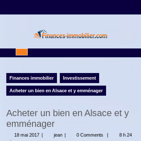
Skip
to
content
Open
Button
Finances immobilier
Investissement
Acheter un bien en Alsace et y emménager
Acheter un bien en Alsace et y
emménager
18 mai 2017
18
|
jean
jean
|
0 Comments
|
8 h 24