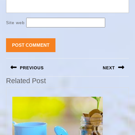
Site web
Navigation
PREVIOUS
NEXT
de
l’article
Previous
Next
Related Post
post:
post: