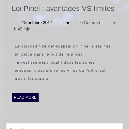
Loi
Loi Pinel : avantages VS limites
Pine
13
jean
13 octobre 2017
|
jean
|
0 Comment
|
5
:
octobre
h 49 min
ava
2017
VS
Le dispositif de défiscalisation Pinel a été mis
limi
en place dans le but de relancer
l’investissement locatif dans les zones
tendues, c’est-à-dire les villes où l’offre est
très inférieure à
READ
READ MORE
MORE
Search