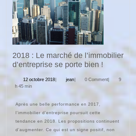
2018 : Le marché de l’immobilier
2018
d’entreprise se porte bien !
:
12
jean
12 octobre 2018
|
jean
|
0 Comment
|
9
Le
octobre
h 45 min
marché
2018
de
Après une belle performance en 2017,
l’immobili
l’immobilier d’entreprise poursuit cette
d’entrepr
tendance en 2018. Les propositions continuent
se
d’augmenter. Ce qui est un signe positif, non