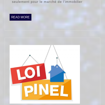
porte
seulement pour le marché de l’immobilier
bien
!
READ
READ MORE
MORE