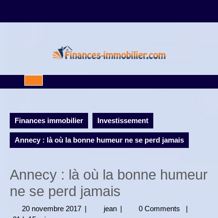
Skip
to
content
Open
Button
Finances immobilier
Investissement
Annecy : là où la bonne humeur ne se perd jamais
Annecy : là où la bonne humeur
ne se perd jamais
20 novembre 2017
20
|
jean
jean
|
0 Comments
|