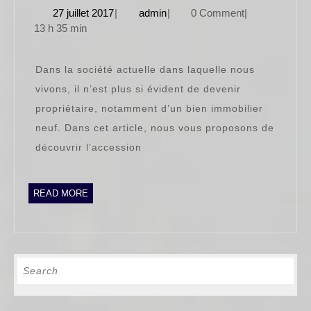
27
admin
27 juillet 2017
|
admin
|
0 Comment
|
un
juillet
13 h 35 min
bon
2017
moy
Dans la société actuelle dans laquelle nous
pour
vivons, il n’est plus si évident de devenir
deve
propriétaire, notamment d’un bien immobilier
prop
neuf. Dans cet article, nous vous proposons de
découvrir l’accession
READ
READ MORE
MORE
Search
for: