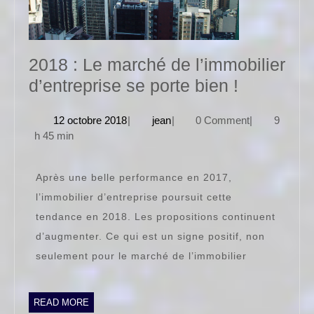
2018 : Le marché de l’immobilier
2018
d’entreprise se porte bien !
:
12
jean
12 octobre 2018
|
jean
|
0 Comment
|
9
Le
octobre
h 45 min
marché
2018
de
Après une belle performance en 2017,
l’immobili
l’immobilier d’entreprise poursuit cette
d’entrepr
tendance en 2018. Les propositions continuent
se
d’augmenter. Ce qui est un signe positif, non
porte
seulement pour le marché de l’immobilier
bien
!
READ
READ MORE