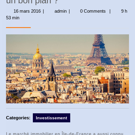
un bon plan ?
16 mars 2016
16
|
admin
admin
|
0 Comments
|
9 h
53 min
mars
2016
Categories:
Investissement
Le marché immobilier en Île-de-France a aussi connu