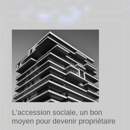
MORE
L’accession sociale, un bon
L’ac
moyen pour devenir propriétaire
soci