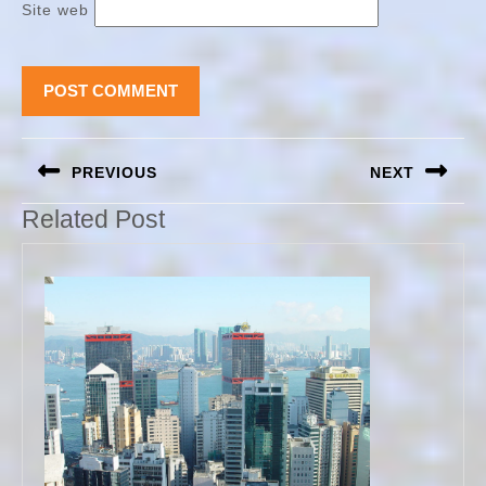
Site web
Navigation
PREVIOUS
NEXT
de
l’article
Previous
Next
Related Post
post:
post: