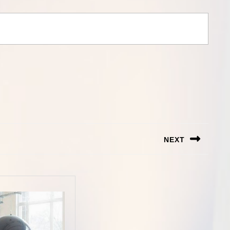
NEXT
Next
post: