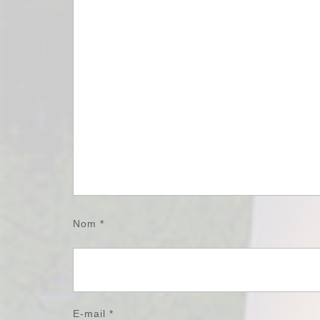
Nom
*
E-mail
*