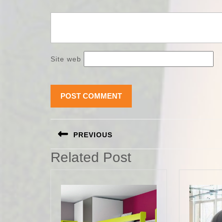
Site web
Navigation
PREVIOUS
de
Previous
Related Post
l’article
post: