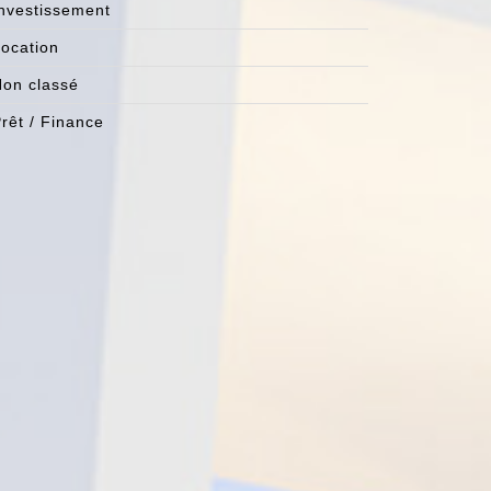
nvestissement
ocation
on classé
rêt / Finance