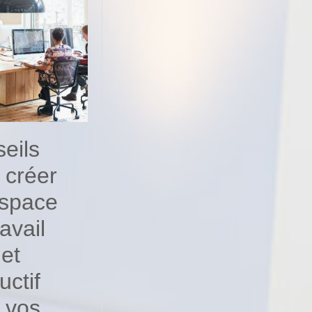
eils
 créer
space
avail
 et
uctif
 vos