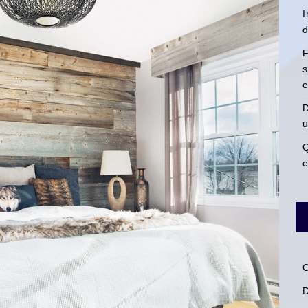
I
d
F
s
c
D
u
Q
c
C