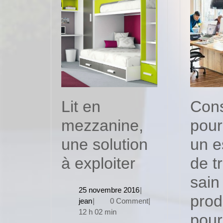
Lit en
Cons
mezzanine,
pour
une solution
un e
Lit
à exploiter
de tr
en
sain
25
25 novembre 2016
|
mezzanine,
prod
jean
novembre
jean
|
0 Comment
|
2016
12 h 02 min
une
pour