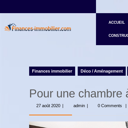
Skip
to
content
ACCUEIL
CONSTRUC
Finances immobilier
Déco / Aménagement
Pour une chambre à
27 août 2020
27
|
admin
admin
|
0 Comments
|
août
2020