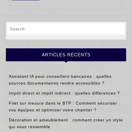
au
MORE
point
sur
Search
la
for:
législation
relative
au
ARTICLES RÉCENTS
contrat
d’architecte
Assistant IA pour conseillers bancaires : quelles
sources documentaires rendre accessibles ?
Impôt direct et impôt indirect : quelles différences ?
Filet sur mesure dans le BTP : Comment sécuriser
vos équipes et optimiser votre chantier ?
Décoration et ameublement : comment créer un style
qui vous ressemble