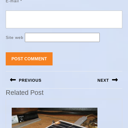
E-mail
*
Site web
Navigation
PREVIOUS
NEXT
de
l’article
Previous
Next
Related Post
post:
post: