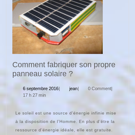
Comment fabriquer son propre
Comment
panneau solaire ?
fabriquer
6
jean
6 septembre 2016
|
jean
|
0 Comment
|
son
septembre
17 h 27 min
propre
2016
panneau
Le soleil est une source d’énergie infinie mise
solaire
à la disposition de l’Homme. En plus d’être la
?
ressource d’énergie idéale, elle est gratuite.