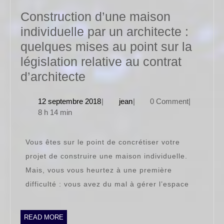
Construction d’une maison
individuelle par un architecte :
quelques mises au point sur la
législation relative au contrat
Construction
d’architecte
d’une
12
jean
12 septembre 2018
|
jean
|
0 Comment
|
maison
septembre
8 h 14 min
individuelle
2018
par
Vous êtes sur le point de concrétiser votre
un
projet de construire une maison individuelle.
architecte
Mais, vous vous heurtez à une première
:
difficulté : vous avez du mal à gérer l’espace
quelques
mises
READ
READ MORE