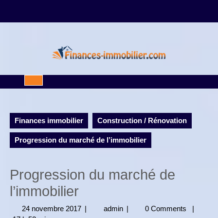
Skip
to
content
Open
Button
Finances immobilier
Construction / Rénovation
Progression du marché de l’immobilier
Progression du marché de
l’immobilier
24 novembre 2017
24
|
admin
admin
|
0 Comments
|