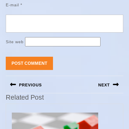
E-mail
*
Site web
Navigation
PREVIOUS
NEXT
de
l’article
Previous
Next
Related Post
post:
post: