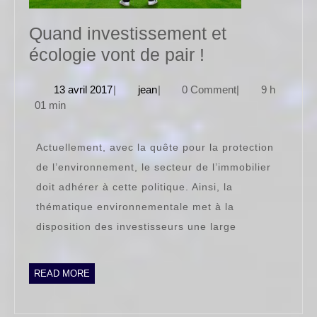
Quand investissement et
Quand
écologie vont de pair !
investissemen
13
jean
13 avril 2017
|
jean
|
0 Comment
|
9 h
et
avril
01 min
écologie
2017
vont
Actuellement, avec la quête pour la protection
de
de l’environnement, le secteur de l’immobilier
pair
doit adhérer à cette politique. Ainsi, la
!
thématique environnementale met à la
disposition des investisseurs une large
READ
READ MORE
MORE