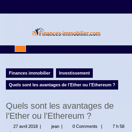
Skip
to
content
Open
Button
Finances immobilier
Investissement
Quels sont les avantages de l’Ether ou l’Ethereum ?
Quels sont les avantages de
l’Ether ou l’Ethereum ?
27 avril 2018
27
|
jean
jean
|
0 Comments
|
7 h 58