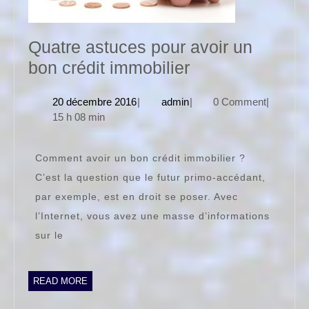
Quatre astuces pour avoir un
Quatre
bon crédit immobilier
astuces
20
admin
20 décembre 2016
|
admin
|
0 Comment
|
pour
décembre
15 h 08 min
avoir
2016
un
Comment avoir un bon crédit immobilier ?
bon
C’est la question que le futur primo-accédant,
crédit
par exemple, est en droit se poser. Avec
immobilier
l’Internet, vous avez une masse d’informations
sur le
READ
READ MORE
MORE