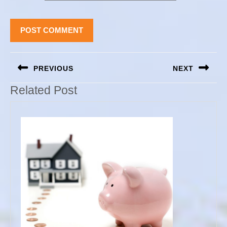
Navigation
PREVIOUS
NEXT
de
l’article
Previous
Next
Related Post
post:
post: