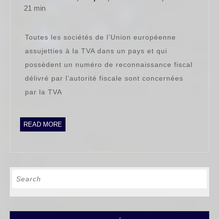
numéro
mai
21 min
de
2016
TVA
Toutes les sociétés de l’Union européenne
intracommunaut
assujetties à la TVA dans un pays et qui
possèdent un numéro de reconnaissance fiscal
délivré par l’autorité fiscale sont concernées
par la TVA
READ
READ MORE
MORE
Search
for: