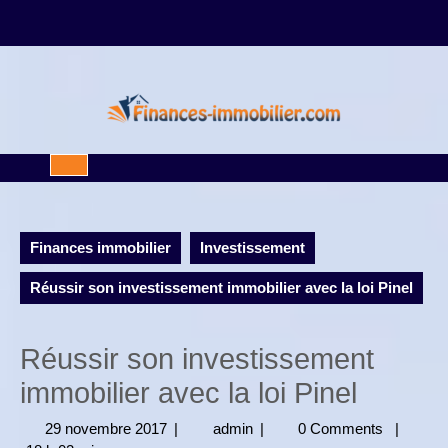
Skip
to
content
Open
Button
Finances immobilier
Investissement
Réussir son investissement immobilier avec la loi Pinel
Réussir son investissement
immobilier avec la loi Pinel
29 novembre 2017
29
|
admin
admin
|
0 Comments
|