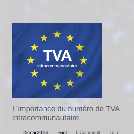
L’importance du numéro de TVA
L’importance
intracommunautaire
du
19
jean
19 mai 2016
|
jean
|
0 Comment
|
10 h