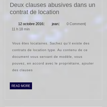
Deux clauses abusives dans un
Deux
contrat de location
clauses
12
jean
12 octobre 2016
|
jean
|
0 Comment
|
abusives
octobre
11 h 18 min
dans
2016
un
Vous êtes locataires. Sachez qu’il existe des
contrat
contrats de location type. Au contenu de ce
de
document vous servant de modèle, vous
location
pouvez, en accord avec le propriétaire, ajouter
des clauses
READ
READ MORE
MORE