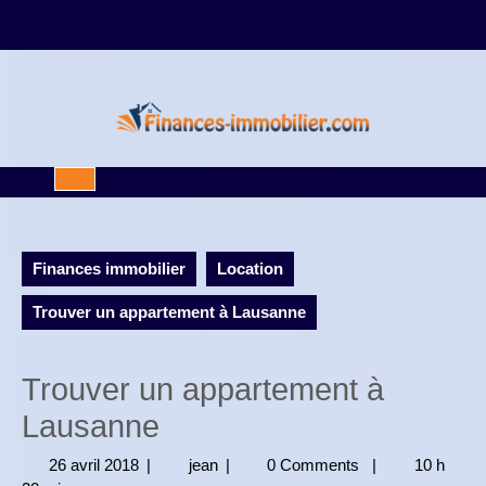
Skip
to
content
Open
Button
Finances immobilier
Location
Trouver un appartement à Lausanne
Trouver un appartement à
Lausanne
26 avril 2018
26
|
jean
jean
|
0 Comments
|
10 h