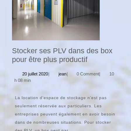
Stocker ses PLV dans des box
Stocker
pour être plus productif
ses
20
jean
20 juillet 2020
|
jean
|
0 Comment
|
10
PLV
juillet
h 08 min
dans
2020
des
La location d’espace de stockage n’est pas
box
seulement réservée aux particuliers. Les
pour
entreprises peuvent également en avoir besoin
être
dans de nombreuses situations. Pour stocker
plus
des PLV, un box peut par