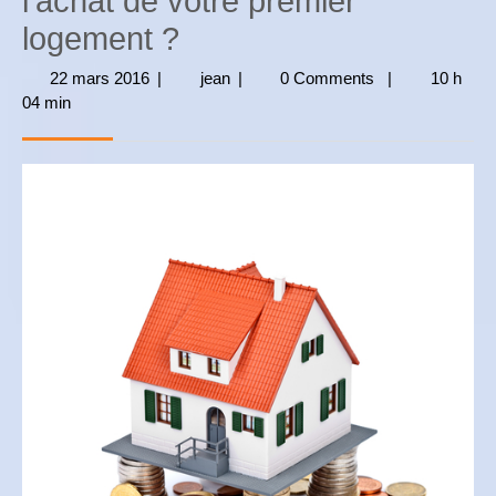
l’achat de votre premier
logement ?
22 mars 2016
22
|
jean
jean
|
0 Comments
|
10 h
04 min
mars
2016