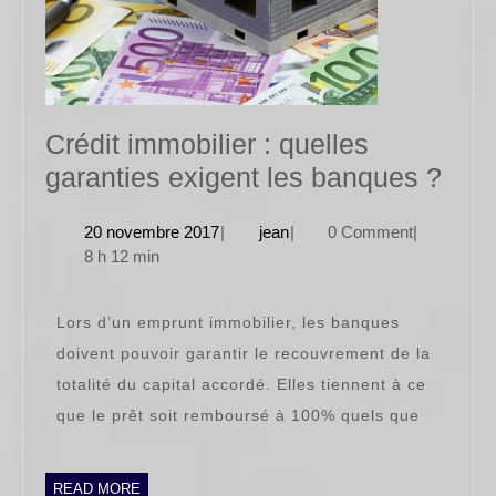
Crédit immobilier : quelles
Créd
garanties exigent les banques ?
immo
20
jean
20 novembre 2017
|
jean
|
0 Comment
|
:
novembre
8 h 12 min
quel
2017
gara
Lors d’un emprunt immobilier, les banques
exig
doivent pouvoir garantir le recouvrement de la
les
totalité du capital accordé. Elles tiennent à ce
ban
que le prêt soit remboursé à 100% quels que
?
READ
READ MORE