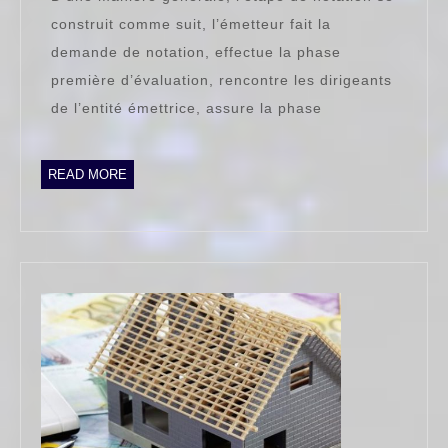
de
construit comme suit, l’émetteur fait la
notation
demande de notation, effectue la phase
d’une
première d’évaluation, rencontre les dirigeants
société
de l’entité émettrice, assure la phase
de
rating
READ
READ MORE
MORE