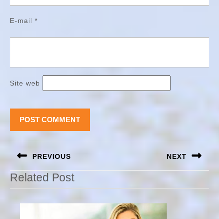
E-mail
*
Site web
Navigation
PREVIOUS
NEXT
de
l’article
Previous
Next
Related Post
post:
post: