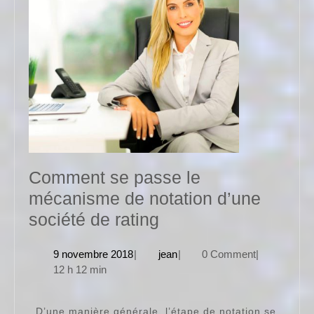
Comment se passe le
mécanisme de notation d’une
Comment
société de rating
se
9
jean
9 novembre 2018
|
jean
|
0 Comment
|
passe
novembre
12 h 12 min
le
2018
mécanisme
D’une manière générale, l’étape de notation se