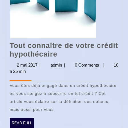
Tout connaître de votre crédit
Tout
hypothécaire
connaître
2 mai 2017
2
|
admin
admin
|
0 Comments
|
10
de
h 25 min
mai
2017
votre
Vous êtes déjà engagé dans un crédit hypothécaire
crédit
ou vous songez à souscrire un tel crédit ? Cet
hypothécaire
article vous éclaire sur la définition des notions,
mais aussi pour vous
READ
READ FULL