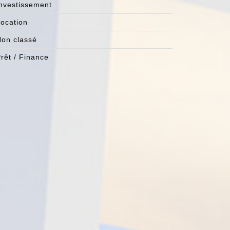
nvestissement
ocation
on classé
rêt / Finance