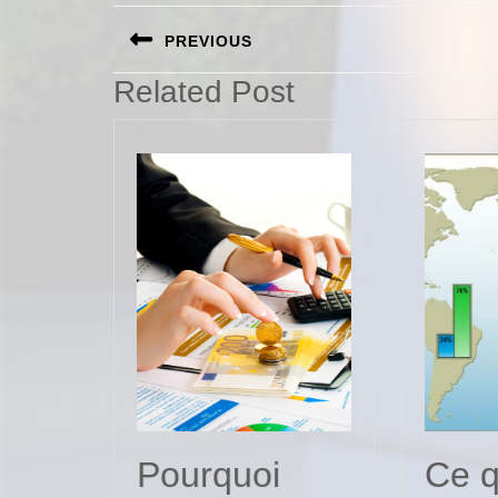
Navigation
PREVIOUS
de
Previous
Related Post
l’article
post:
Pourquoi
Ce qu