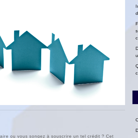
I
d
F
s
c
D
u
Q
c
C
ire ou vous songez à souscrire un tel crédit ? Cet