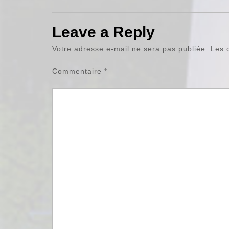
Leave a Reply
Votre adresse e-mail ne sera pas publiée.
Les 
Commentaire
*