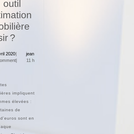
 outil
timation
bilière
Quel
ir ?
outil
28
jean
vril 2020
|
jean
d’estimation
avril
Comment
|
11 h
2020
immobilière
choisir ?
tes
ières impliquent
mmes élevées :
taines de
s d’euros sont en
haque