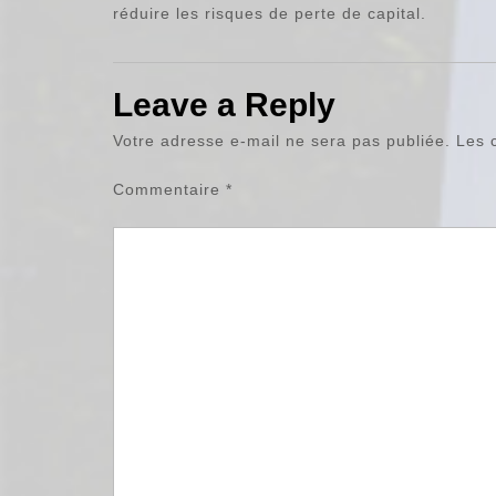
réduire les risques de perte de capital.
Leave a Reply
Votre adresse e-mail ne sera pas publiée.
Les 
Commentaire
*