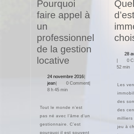
Pourquoi
Quel
faire appel à
d’es
un
immo
professionnel
chois
de la gestion
28 a
Pourquoi
locative
|
0 
52 min
faire
24
24 novembre 2016
|
appel
jean
novembre
jean
|
0 Comment
|
Les ven
2016
8 h 45 min
à
immobil
des so
un
Tout le monde n’est
des cen
professionnel
pas né avec l’âme d’un
millier
gestionnaire. C’est
de
jeu à c
pourquoi il est souvent