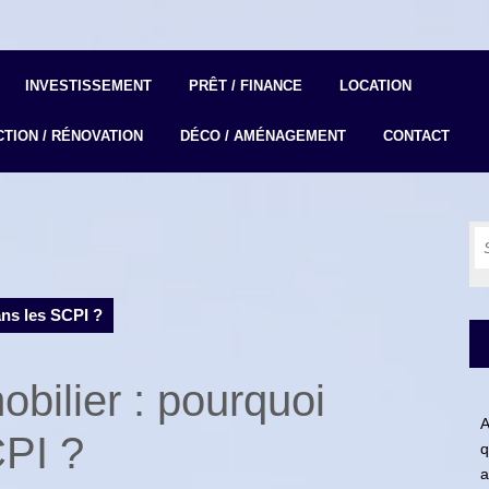
INVESTISSEMENT
PRÊT / FINANCE
LOCATION
TION / RÉNOVATION
DÉCO / AMÉNAGEMENT
CONTACT
S
fo
ans les SCPI ?
bilier : pourquoi
A
CPI ?
q
a