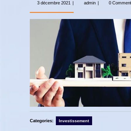
3 décembre 2021
3
|
admin
admin
|
0 Commen
décembre
2021
Categories:
Investissement