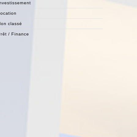
nvestissement
ocation
on classé
rêt / Finance