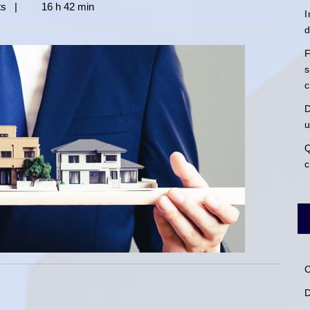
ts
|
16 h 42 min
I
d
F
s
c
D
u
Q
c
C