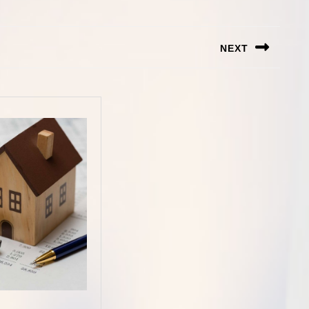
NEXT
Next
post: