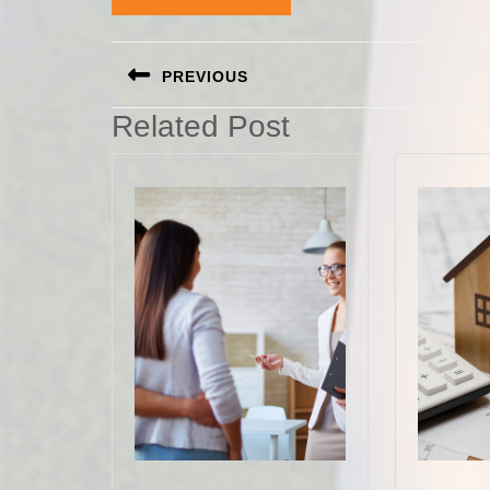
Navigation
PREVIOUS
de
Previous
Related Post
l’article
post: