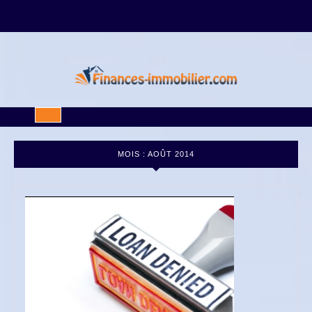
Skip
to
content
Open
Button
MOIS :
AOÛT 2014