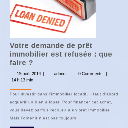
Votre demande de prêt
immobilier est refusée : que
Votre
faire ?
demande
19 août 2014
19
|
admin
admin
|
0 Comments
|
de
14 h 13 min
août
2014
prêt
Pour investir dans l’immobilier locatif, il faut d’abord
immobilier
acquérir un bien à louer. Pour financer cet achat,
est
vous devez parfois recourir à un prêt immobilier.
refusée
Mais l’obtenir n’est pas toujours
: