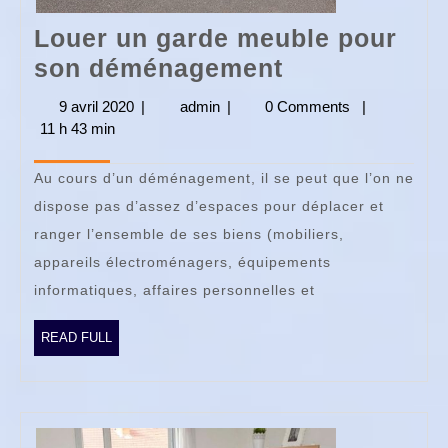
Louer un garde meuble pour
Louer
son déménagement
un
9 avril 2020
9
|
admin
admin
|
0 Comments
|
garde
11 h 43 min
avril
2020
meuble
Au cours d’un déménagement, il se peut que l’on ne
pour
dispose pas d’assez d’espaces pour déplacer et
son
ranger l’ensemble de ses biens (mobiliers,
déménageme
appareils électroménagers, équipements
informatiques, affaires personnelles et
READ
READ FULL
FULL