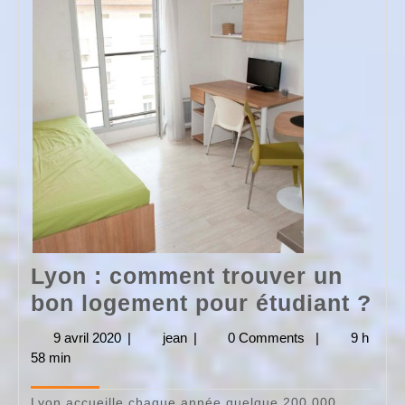
Lyon : comment trouver un
Ly
bon logement pour étudiant ?
:
9 avril 2020
9
|
jean
jean
|
0 Comments
|
9 h
co
58 min
avril
2020
tr
Lyon accueille chaque année quelque 200 000