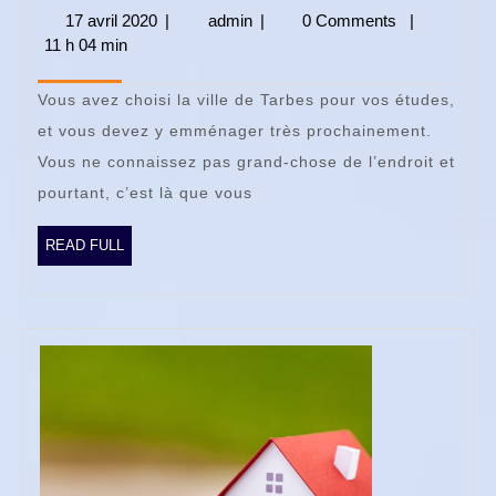
un
17 avril 2020
17
|
admin
admin
|
0 Comments
|
bon
11 h 04 min
avril
2020
logement
Vous avez choisi la ville de Tarbes pour vos études,
à
et vous devez y emménager très prochainement.
Tarbes
Vous ne connaissez pas grand-chose de l’endroit et
pourtant, c’est là que vous
READ
READ FULL
FULL