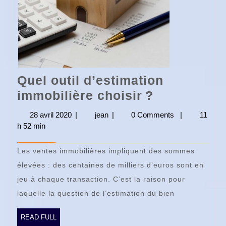
Quel outil d’estimation
Quel
immobilière choisir ?
outil
28 avril 2020
28
|
jean
jean
|
0 Comments
|
11
d’estimatio
h 52 min
avril
2020
immobilièr
Les ventes immobilières impliquent des sommes
choisir ?
élevées : des centaines de milliers d’euros sont en
jeu à chaque transaction. C’est la raison pour
laquelle la question de l’estimation du bien
READ
READ FULL