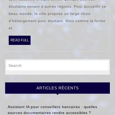
un
étudiants venant d’autres régions. Pour accueillir ce
bo
beau monde, la ville propose un large choix
lo
d’hébergement pour étudiant. Mais comme la forme
po
et
ét
?
READ
READ FULL
FULL
Search
for:
ARTICLES RÉCENTS
Assistant IA pour conseillers bancaires : quelles
sources documentaires rendre accessibles ?