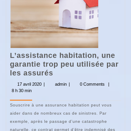
L’assistance habitation, une
garantie trop peu utilisée par
L’assistance
les assurés
habitation,
17 avril 2020
17
|
admin
admin
|
0 Comments
|
une
8 h 30 min
avril
2020
garantie
Souscrire à une assurance habitation peut vous
trop
aider dans de nombreux cas de sinistres. Par
peu
exemple, après le passage d’une catastrophe
utilisée
naturelle, ce contrat permet d’être indemnisé des