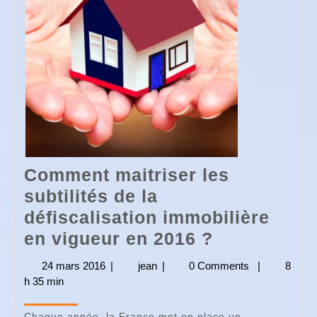
Comment maitriser les
subtilités de la
défiscalisation immobilière
Comment
en vigueur en 2016 ?
maitriser
24 mars 2016
24
|
jean
jean
|
0 Comments
|
8
les
h 35 min
mars
2016
subtilités
Chaque année, la France met en place un