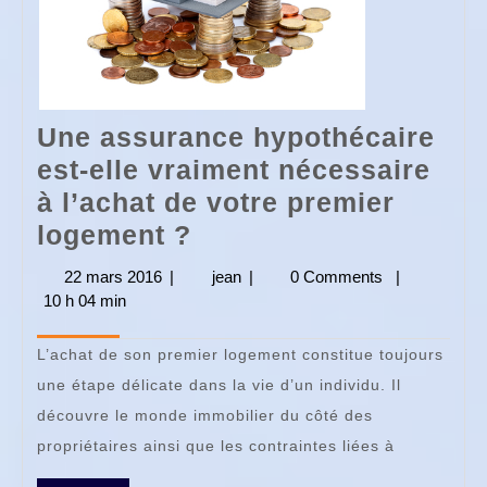
Une assurance hypothécaire
est-elle vraiment nécessaire
à l’achat de votre premier
Une
logement ?
assurance
22 mars 2016
22
|
jean
jean
|
0 Comments
|
hypothécaire
10 h 04 min
mars
2016
est-
L’achat de son premier logement constitue toujours
elle
une étape délicate dans la vie d’un individu. Il
vraiment
découvre le monde immobilier du côté des
nécessaire
propriétaires ainsi que les contraintes liées à
à