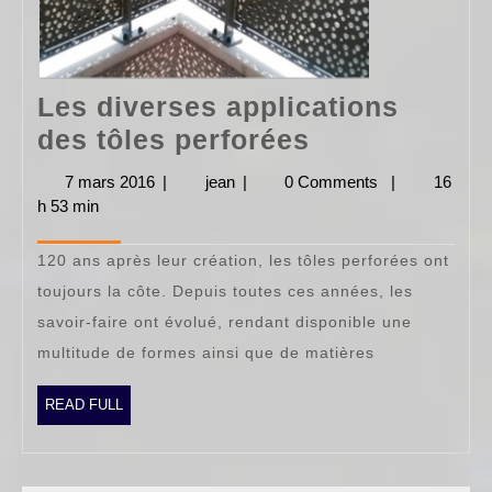
Les diverses applications
Les
des tôles perforées
diverses
7 mars 2016
7
|
jean
jean
|
0 Comments
|
16
applications
h 53 min
mars
2016
des
120 ans après leur création, les tôles perforées ont
tôles
toujours la côte. Depuis toutes ces années, les
perforées
savoir-faire ont évolué, rendant disponible une
multitude de formes ainsi que de matières
READ
READ FULL
FULL