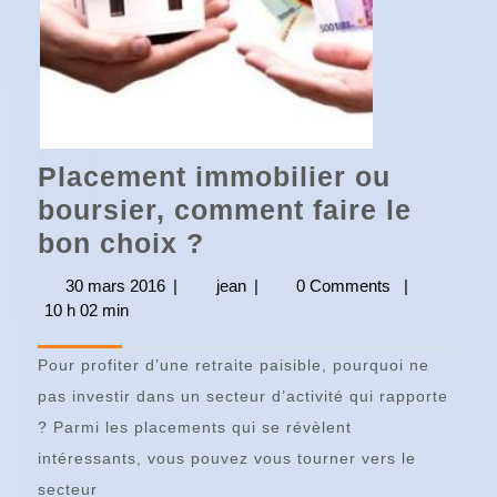
Placement immobilier ou
boursier, comment faire le
Placement
bon choix ?
immobilier
30 mars 2016
30
|
jean
jean
|
0 Comments
|
ou
10 h 02 min
mars
2016
boursier,
Pour profiter d’une retraite paisible, pourquoi ne
comment
pas investir dans un secteur d’activité qui rapporte
faire
? Parmi les placements qui se révèlent
le
intéressants, vous pouvez vous tourner vers le
bon
secteur