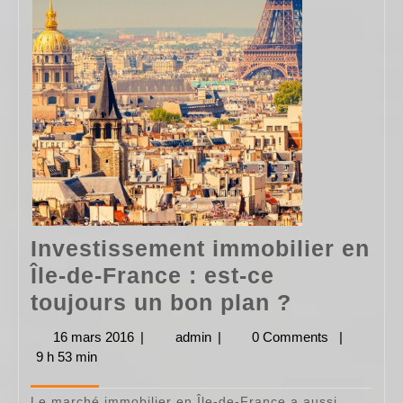
Investissement immobilier en
Île-de-France : est-ce
Investiss
toujours un bon plan ?
immobilie
16 mars 2016
16
|
admin
admin
|
0 Comments
|
en
9 h 53 min
mars
2016
Île-
Le marché immobilier en Île-de-France a aussi