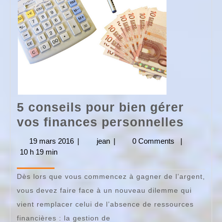
5 conseils pour bien gérer
5
vos finances personnelles
conse
19 mars 2016
19
|
jean
jean
|
0 Comments
|
pour
10 h 19 min
mars
2016
bien
Dès lors que vous commencez à gagner de l’argent,
gérer
vous devez faire face à un nouveau dilemme qui
vos
vient remplacer celui de l’absence de ressources
finan
financières : la gestion de