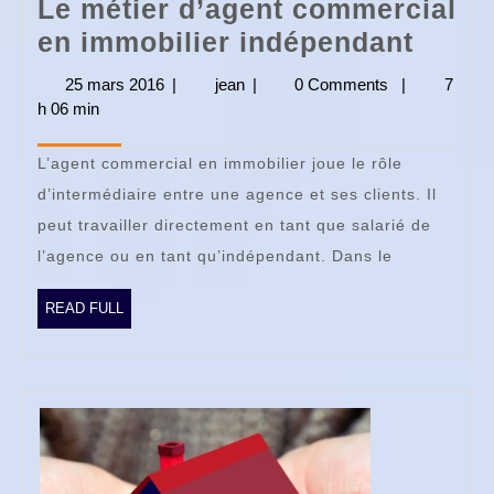
Le métier d’agent commercial
Le
en immobilier indépendant
métie
25 mars 2016
25
|
jean
jean
|
0 Comments
|
7
d’age
h 06 min
mars
2016
comm
L’agent commercial en immobilier joue le rôle
en
d’intermédiaire entre une agence et ses clients. Il
immob
peut travailler directement en tant que salarié de
indép
l’agence ou en tant qu’indépendant. Dans le
READ
READ FULL
FULL