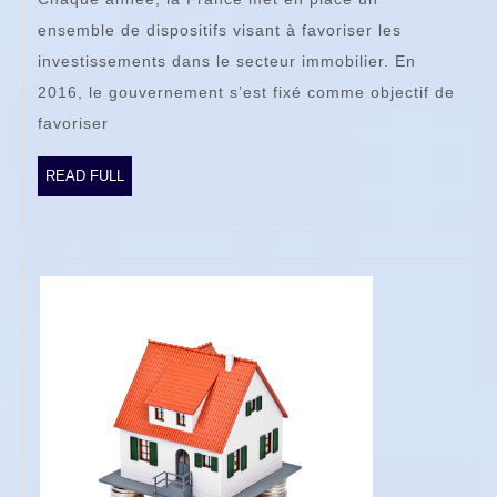
de
ensemble de dispositifs visant à favoriser les
la
investissements dans le secteur immobilier. En
défiscalisa
2016, le gouvernement s’est fixé comme objectif de
immobilièr
favoriser
en
vigueur
READ
READ FULL
FULL
en
2016
?