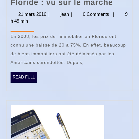
Investi
Floride : vu sur le marché
dans
21 mars 2016
21
|
jean
jean
|
0 Comments
|
9
l’immo
h 49 min
mars
2016
en
En 2008, les prix de l’immobilier en Floride ont
Florid
connu une baisse de 20 à 75%. En effet, beaucoup
:
de biens immobiliers ont été délaissés par les
vu
Américains surendettés. Depuis,
sur
le
READ
READ FULL
FULL
march