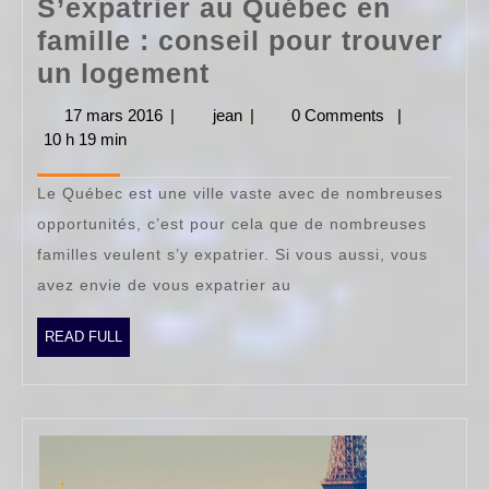
S’expatrier au Québec en
famille : conseil pour trouver
S’expatrier
un logement
au
17 mars 2016
17
|
jean
jean
|
0 Comments
|
Québec
10 h 19 min
mars
2016
en
Le Québec est une ville vaste avec de nombreuses
famille
opportunités, c’est pour cela que de nombreuses
:
familles veulent s’y expatrier. Si vous aussi, vous
conseil
avez envie de vous expatrier au
pour
trouver
READ
READ FULL
FULL
un
logement