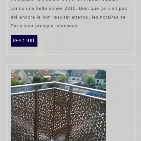
de-
connu une belle année 2015. Bien que ce n’ait pas
France
été encore le bon résultat attendu, les notaires de
:
Paris sont presque unanimes
est-
ce
READ
READ FULL
FULL
toujours
un
bon
plan
?