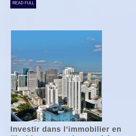
l’achat
READ
READ FULL
FULL
de
votre
premier
logement
?
Investir dans l’immobilier en