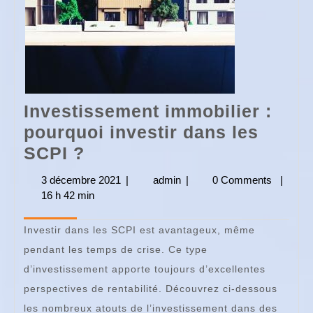
Investissement immobilier :
pourquoi investir dans les
Investissement
SCPI ?
immobilier
3 décembre 2021
3
|
admin
admin
|
0 Comments
|
:
16 h 42 min
décembre
2021
pourquoi
Investir dans les SCPI est avantageux, même
investir
pendant les temps de crise. Ce type
dans
d’investissement apporte toujours d’excellentes
les
perspectives de rentabilité. Découvrez ci-dessous
SCPI
les nombreux atouts de l’investissement dans des