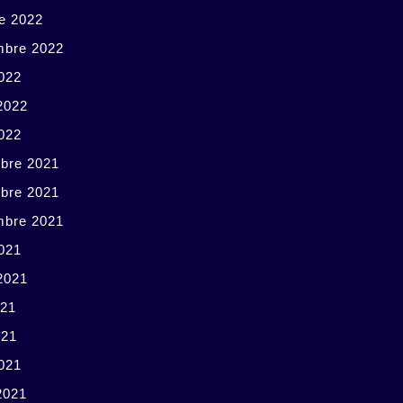
e 2022
mbre 2022
022
 2022
2022
bre 2021
bre 2021
mbre 2021
021
 2021
021
021
2021
2021