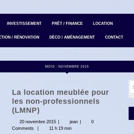
INVESTISSEMENT
PRÊT / FINANCE
LOCATION
TION / RÉNOVATION
DÉCO / AMÉNAGEMENT
CONTACT
MOIS :
NOVEMBRE 2015
S
La location meublée pour
fo
les non-professionnels
La
(LMNP)
location
20 novembre 2015
20
|
jean
jean
|
0
meublée
Comments
|
11 h 19 min
novembre