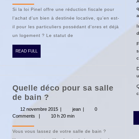
2015
pour
A
q
Si la loi Pinel offre une réduction fiscale pour
les
a
l’achat d’un bien à destinée locative, qu’en est-
non-
I
il pour les particuliers possédant d’ores et déjà
professionnels
d
un logement ? Le statut de
(LMNP)
F
READ
s
READ FULL
FULL
c
D
u
Quelle déco pour sa salle
Q
c
Quelle
de bain ?
déco
12 novembre 2015
12
|
jean
jean
|
0
pour
Comments
|
10 h 20 min
novembre
2015
sa
Vous vous lassez de votre salle de bain ?
salle