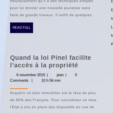
Heureusement qu’il a des techniques simples
C
de
pour lui donner une nouvelle jeunesse sans
bain
faire de grands travaux. Il suffit de quelques
?
I
L
READ
READ FULL
FULL
N
P
Quand la loi Pinel facilite
Quand
l’accès à la propriété
la
6 novembre 2015
6
|
jean
jean
|
0
loi
Comments
|
10 h 56 min
novembre
2015
Pinel
Acquérir un bien immobilier est le rêve de plus
facilite
de 80% des Français. Pour concrétiser ce rêve,
l’accès
l’Etat a mis en place des dispositifs en vue de
à