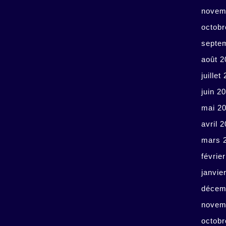
novem
octobr
septe
août 2
juillet
juin 2
mai 2
avril 
mars 
févrie
janvie
décem
novem
octobr