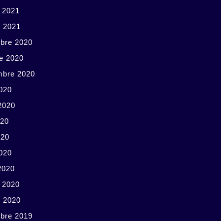
r 2021
r 2021
bre 2020
e 2020
mbre 2020
020
 2020
020
020
2020
2020
r 2020
r 2020
bre 2019