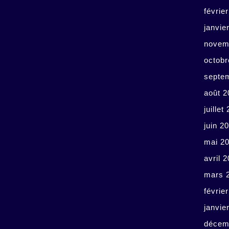
févrie
janvie
novem
octobr
septe
août 2
juillet
juin 2
mai 2
avril 
mars 
févrie
janvie
décem