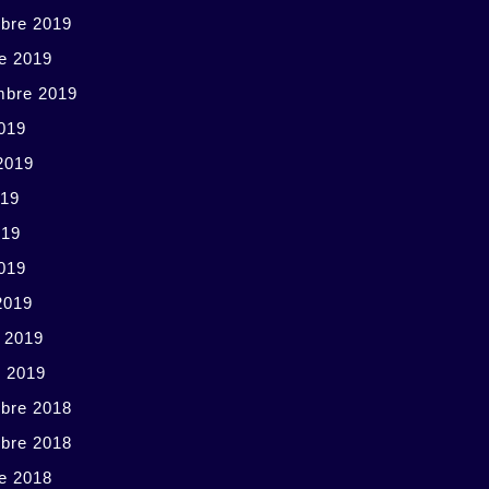
bre 2019
e 2019
mbre 2019
019
 2019
019
019
2019
2019
r 2019
r 2019
bre 2018
bre 2018
e 2018