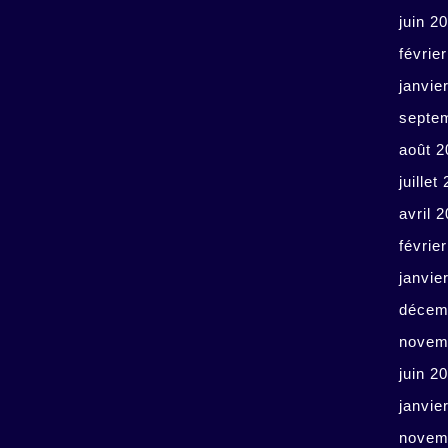
juin 2
févrie
janvie
septe
août 2
juillet
avril 
févrie
janvie
décem
novem
juin 2
janvie
novem