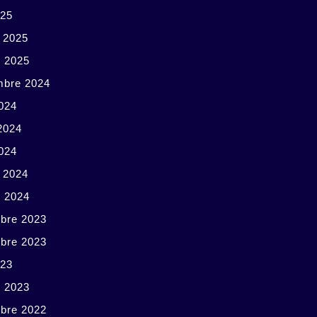
025
r 2025
r 2025
mbre 2024
024
 2024
2024
r 2024
r 2024
bre 2023
bre 2023
023
r 2023
bre 2022