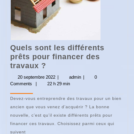
Quels sont les différents
prêts pour financer des
Quels
travaux ?
sont
20 septembre 2022
20
|
admin
admin
|
0
les
Comments
|
22 h 29 min
septembre
2022
différents
Devez-vous entreprendre des travaux pour un bien
prêts
ancien que vous venez d’acquérir ? La bonne
pour
nouvelle, c’est qu’il existe différents prêts pour
financer
financer ces travaux. Choisissez parmi ceux qui
des
suivent