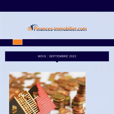
Skip
to
content
Open
Button
MOIS :
SEPTEMBRE 2022