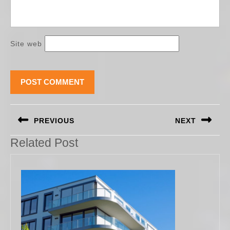
Site web
Navigation
PREVIOUS
NEXT
de
l’article
Previous
Next
Related Post
post:
post: