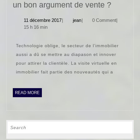
La
un bon argument de vente ?
visite
11
jean
11 décembre 2017
|
jean
|
0 Comment
|
virtuelle
décembre
15 h 16 min
en
2017
immobili
Technologie oblige, le secteur de l’immobilier
un
aussi a dû se mettre au diapason et innover
bon
pour attirer la clientèle. La visite virtuelle en
argumen
immobilier fait partie des nouveautés qui a
de
vente
READ
READ MORE
?
MORE
Search
for: