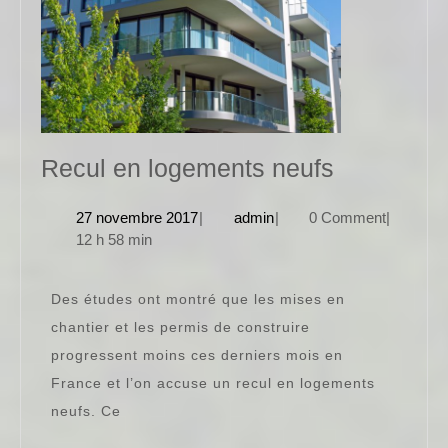
Recul
Recul en logements neufs
en
27
admin
27 novembre 2017
|
admin
|
0 Comment
|
logement
novembre
12 h 58 min
neufs
2017
Des études ont montré que les mises en
chantier et les permis de construire
progressent moins ces derniers mois en
France et l’on accuse un recul en logements
neufs. Ce