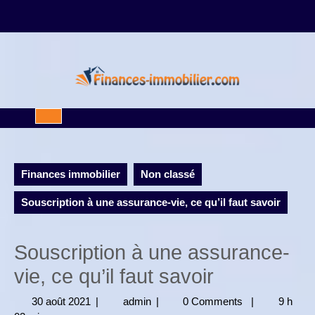
Skip
to
content
Open
Button
Finances immobilier
Non classé
Souscription à une assurance-vie, ce qu’il faut savoir
Souscription à une assurance-
vie, ce qu’il faut savoir
30 août 2021
30
|
admin
admin
|
0 Comments
|
9 h